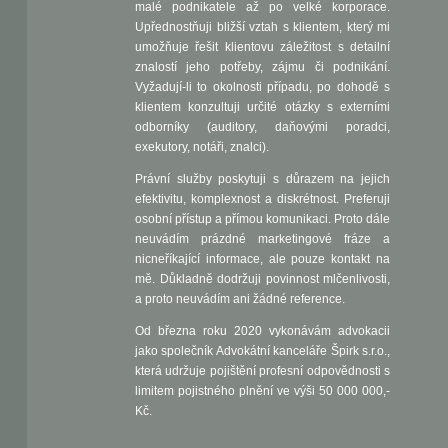
malé podnikatele až po velké korporace.
Upřednostňuji bližší vztah s klientem, který mi
umožňuje řešit klientovu záležitost s detailní
znalostí jeho potřeby, zájmu či podnikání.
Vyžadují-li to okolnosti případu, po dohodě s
klientem konzultuji určité otázky s externími
odborníky (auditory, daňovými poradci,
exekutory, notáři, znalci).
Právní služby poskytuji s důrazem na jejich
efektivitu, komplexnost a diskrétnost. Preferuji
osobní přístup a přímou komunikaci. Proto dále
neuvádím prázdné marketingové fráze a
nicneříkající informace, ale pouze kontakt na
mě. Důkladně dodržuji povinnost mlčenlivosti,
a proto neuvádím ani žádné reference.
Od března roku 2020 vykonávám advokacii
jako společník Advokátní kanceláře Špirk s.r.o.,
která udržuje pojištění profesní odpovědnosti s
limitem pojistného plnění ve výši 50 000 000,-
Kč.