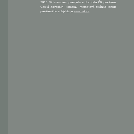
2016 Ministerstvem průmyslu a obchodu ČR pověřena
Česká advokátní komora. Internetová stránka tohoto
pověřeného subjektu je
www.cak.cz
.