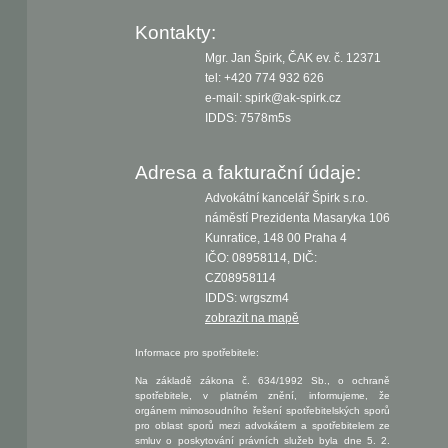
Kontakty:
Mgr. Jan Špirk, ČAK ev. č. 12371
tel: +420 774 932 626
e-mail: spirk@ak-spirk.cz
IDDS: 7578m5s
Adresa a fakturační údaje:
Advokátní kancelář Špirk s.r.o.
náměstí Prezidenta Masaryka 106
Kunratice, 148 00 Praha 4
IČO: 08958114, DIČ:
CZ08958114
IDDS: wrgszm4
zobrazit na mapě
Informace pro spotřebitele:
Na základě zákona č. 634/1992 Sb., o ochraně
spotřebitele, v platném znění, informujeme, že
orgánem mimosoudního řešení spotřebitelských sporů
pro oblast sporů mezi advokátem a spotřebitelem ze
smluv o poskytování právních služeb byla dne 5. 2.