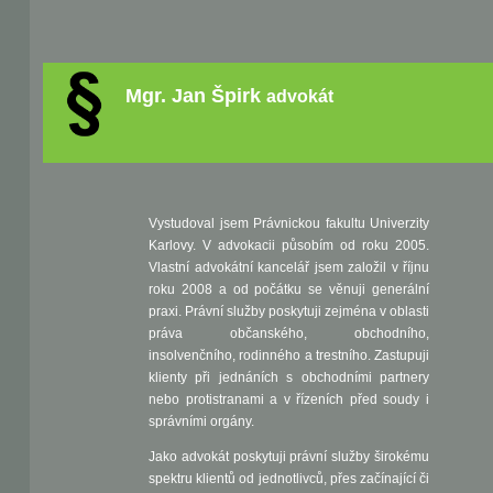
Mgr. Jan Špirk
advokát
Vystudoval jsem Právnickou fakultu Univerzity
Karlovy. V advokacii působím od roku 2005.
Vlastní advokátní kancelář jsem založil v říjnu
roku 2008 a od počátku se věnuji generální
praxi. Právní služby poskytuji zejména v oblasti
práva občanského, obchodního,
insolvenčního, rodinného a trestního. Zastupuji
klienty při jednáních s obchodními partnery
nebo protistranami a v řízeních před soudy i
správními orgány.
Jako advokát poskytuji právní služby širokému
spektru klientů od jednotlivců, přes začínající či